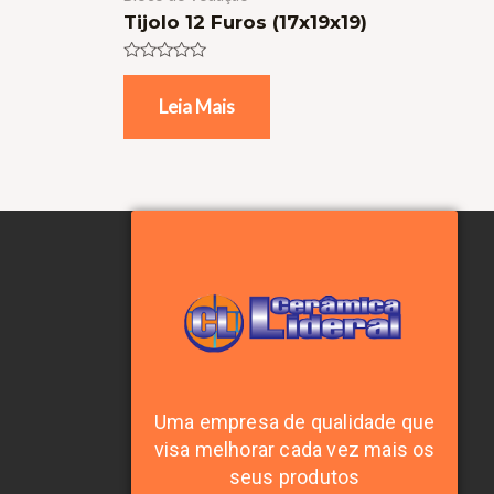
Tijolo 12 Furos (17x19x19)
Avaliação
0
Leia Mais
de
5
Uma empresa de qualidade que
visa melhorar cada vez mais os
seus produtos