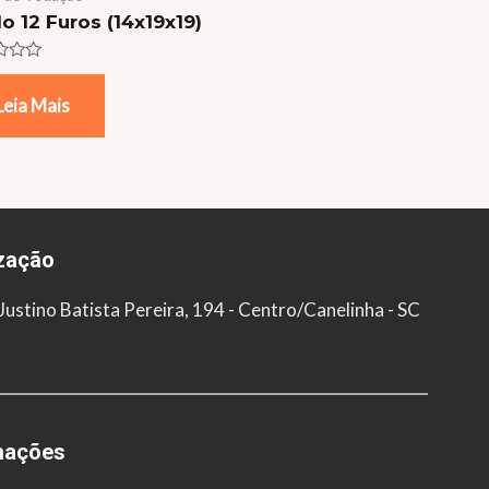
lo 12 Furos (14x19x19)
ação
Leia Mais
zação
Justino Batista Pereira, 194 - Centro/Canelinha - SC
mações