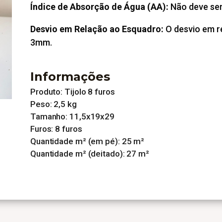
Índice de Absorção de Água (AA):
Não deve ser 
Desvio em Relação ao Esquadro:
O desvio em r
3mm.
Informações
Produto:
Tijolo 8 furos
Peso:
2,5 kg
Tamanho: 11,5
x19x29
Furos:
8 furos
Quantidade m² (em pé):
25 m²
Quantidade m² (deitado): 27
m²