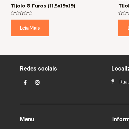
Tijolo 8 Furos (11,5x19x19)
Tijo
Avaliação
Avali
0
0
Leia Mais
de
de
5
5
Redes sociais
Locali
Rua 
Menu
Infor